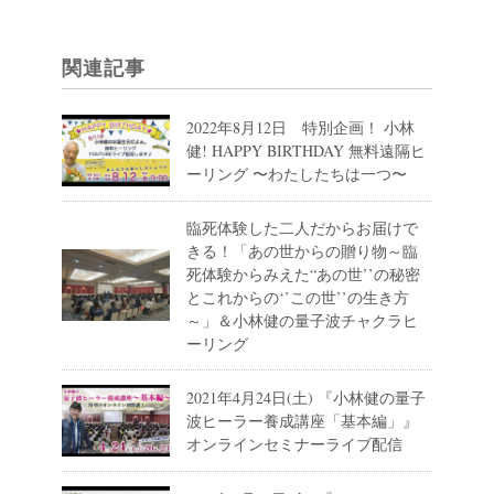
関連記事
2022年8月12日 特別企画！ 小林
健! HAPPY BIRTHDAY 無料遠隔ヒ
ーリング 〜わたしたちは一つ〜
臨死体験した二人だからお届けで
きる！「あの世からの贈り物～臨
死体験からみえた“あの世’’の秘密
とこれからの‘’この世’’の生き方
～」＆小林健の量子波チャクラヒ
ーリング
2021年4月24日(土) 『小林健の量子
波ヒーラー養成講座「基本編」』
オンラインセミナーライブ配信