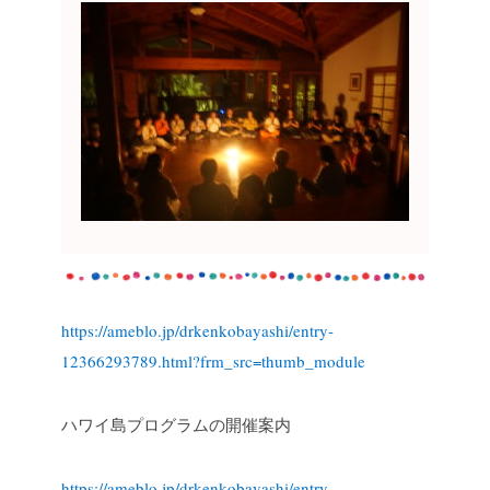
https://ameblo.jp/drkenkobayashi/entry-
12366293789.html?frm_src=thumb_module
ハワイ島プログラムの開催案内
https://ameblo.jp/drkenkobayashi/entry-