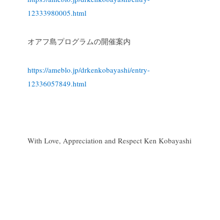
12333980005.html
オアフ島プログラムの開催案内
https://ameblo.jp/drkenkobayashi/entry-
12336057849.html
With Love, Appreciation and Respect
Ken Kobayashi