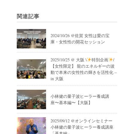
関連記事
2024/10/26 @佐賀 女性は愛の宝
庫・女性性の開花セッション
2025/10/25 @ 大阪 \
特別企画
/
【女性限定】 龍のエネルギーの波
動で本来の女性性の輝きを活性化 –
in 大阪
小林健の量子波ヒーラー養成講
座〜基本編〜【大阪】
2025/09/12 @オンラインセミナー
小林健の量子波ヒーラー養成講座
「基本編」