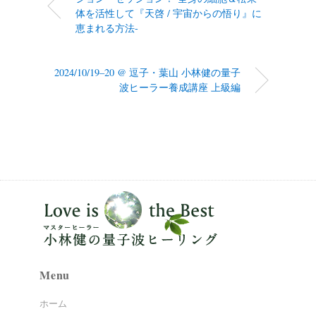
体を活性して『天啓 / 宇宙からの悟り』に
恵まれる方法-
2024/10/19–20 @ 逗子・葉山 小林健の量子
波ヒーラー養成講座 上級編
Menu
ホーム