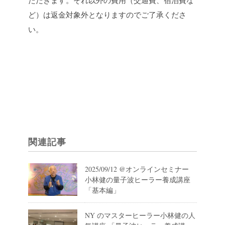
ただきます。それ以外の費用（交通費、宿泊費な
ど）は返金対象外となりますのでご了承くださ
い。
関連記事
2025/09/12 @オンラインセミナー
小林健の量子波ヒーラー養成講座
「基本編」
NY のマスターヒーラー小林健の人