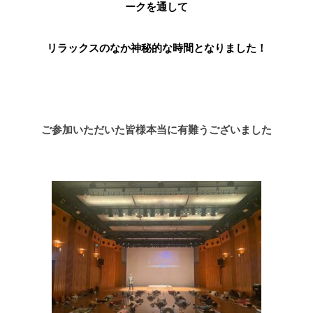
ークを通して
リラックスのなか神秘的な時間となりました！
ご参加いただいた皆様本当に有難うございました