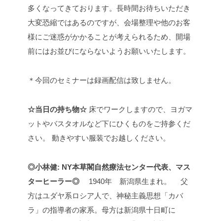
多くなってきております。長時間お待ちいただき
大変恐縮ではあるのですが、会場整理や他のお客
様にご迷惑がかかることが考えられるため、開場
前にはお並びにならないようお願いいたします。
＊今回のセミナーは録画配信は致しません。
☆当日の持ち物☆
床でワークしますので、ヨガマ
ットやバスタオルなど下にひくものをご持参くだ
さい。
動きやすい服装でお越しください。
◎小林健: NY本草閣自然療法センター代表、マス
ターヒーラー◎
1940年 新潟県生まれ。
父
方はユダヤ系ロシア人で、神秘主義思想「カバ
ラ」の指導者の家系。母方は新潟県十日町に