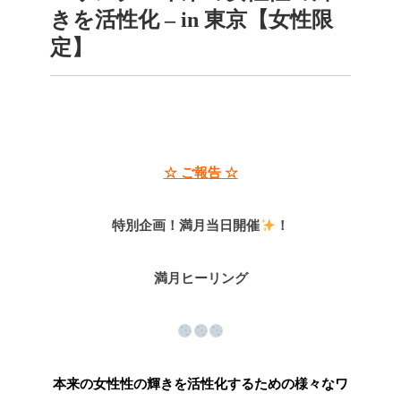
きを活性化 – in 東京【女性限
定】
☆ ご報告 ☆
特別企画！満月当日開催
！
満月ヒーリング
本来の女性性の輝きを活性化するための様々なワ