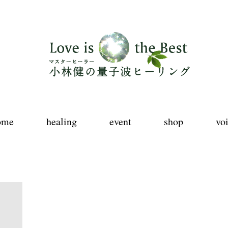
ome
healing
event
shop
vo