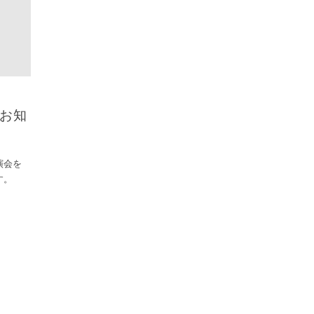
お知
演会を
す。