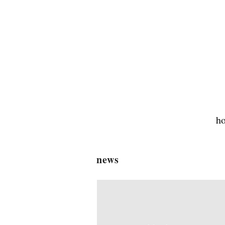
h
news